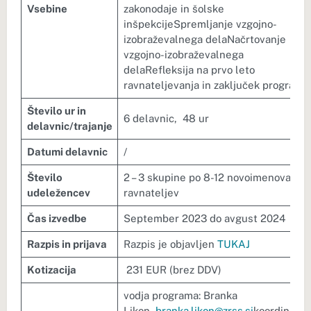
Vsebine
zakonodaje in šolske
inšpekcijeSpremljanje vzgojno-
izobraževalnega delaNačrtovanje
vzgojno-izobraževalnega
delaRefleksija na prvo leto
ravnateljevanja in zaključek programa
Število ur in
6 delavnic, 48 ur
delavnic/trajanje
Datumi delavnic
/
Število
2 – 3 skupine po 8-12 novoimenovanih
udeležencev
ravnateljev
Čas izvedbe
September 2023 do avgust 2024
Razpis in prijava
Razpis je objavljen
TUKAJ
Kotizacija
231 EUR (brez DDV)
vodja programa: Branka
Likon,
branka.likon@zrss.si
koordinator