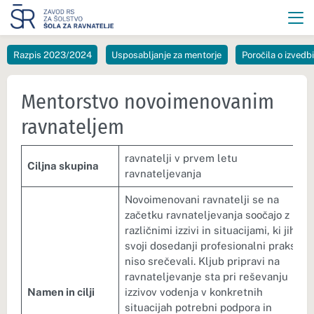
Razpis 2023/2024
Usposabljanje za mentorje
Poročila o izvedb
Mentorstvo novoimenovanim
ravnateljem
ravnatelji v prvem letu
Ciljna skupina
ravnateljevanja
Novoimenovani ravnatelji se na
začetku ravnateljevanja soočajo z
različnimi izzivi in situacijami, ki jih v
svoji dosedanji profesionalni praksi
niso srečevali. Kljub pripravi na
ravnateljevanje sta pri reševanju
Namen in cilji
izzivov vodenja v konkretnih
situacijah potrebni podpora in