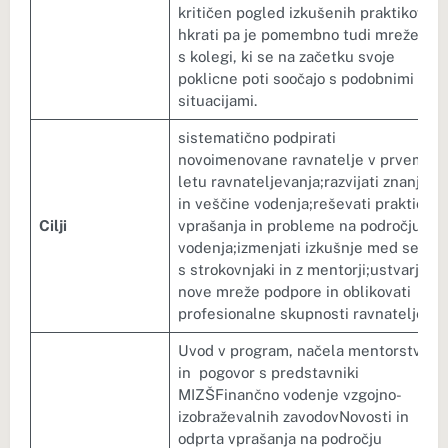
kritičen pogled izkušenih praktikov,
hkrati pa je pomembno tudi mreženje
s kolegi, ki se na začetku svoje
poklicne poti soočajo s podobnimi
situacijami.
sistematično podpirati
novoimenovane ravnatelje v prvem
letu ravnateljevanja;razvijati znanje
in veščine vodenja;reševati praktična
Cilji
vprašanja in probleme na področju
vodenja;izmenjati izkušnje med seboj,
s strokovnjaki in z mentorji;ustvarjati
nove mreže podpore in oblikovati
profesionalne skupnosti ravnateljev.
Uvod v program, načela mentorstva
in pogovor s predstavniki
MIZŠFinančno vodenje vzgojno-
izobraževalnih zavodovNovosti in
odprta vprašanja na področju