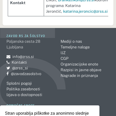
Kontakt
programa: Katarina
Jerončič,
katarina.jeroncic@zrss.si
ZAVOD RS ZA ŠOLSTVO
Poljanska cesta 28
Mediji o nas
Ljubljana
Temeljne naloge
IJZ
Pošljite e-mail na
info@zrss.si
CGP
Kontakti
Organizacijske enote
Pojdite na Twitter:
@zrss_si
Razpisi in javne objave
Pojdite na Facebook:
@zavodzasolstvo
Nagrade in priznanja
Splošni pogoji
Politika zasebnosti
Izjava o dostopnosti
OBMOČNE ENOTE
Celje
Novo mesto
Stran uporablja piškotke za anonimno slednje